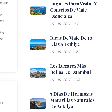
te en
Lugares Para Visitar Y
Consejos De Viaje
z
Esenciales
ias
07-09-2023 19:13
ión
Ideas De Viaje De 10
co
Días A Fethiye
07-09-2023 21:52
Los Lugares Más
Bellos De Estambul
07-09-2023 22:13
7 Días De Hermosas
Maravillas Naturales
ral
De Antalya