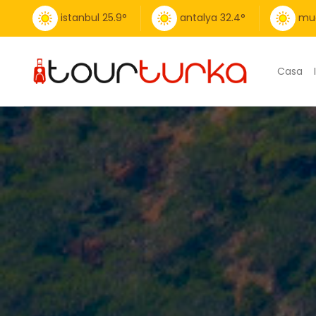
istanbul
25.9
°
antalya
32.4
°
mu
Casa