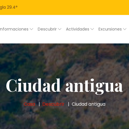
gla
29.4
°
Informaciones
Descubrir
Actividades
Excursiones
Ciudad antigua
Casa
Descubrir
Ciudad antigua