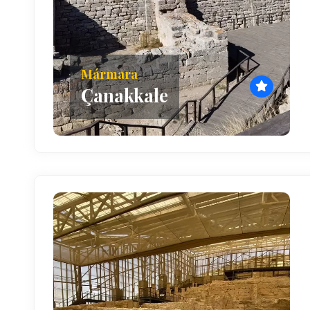
Mármara
Çanakkale