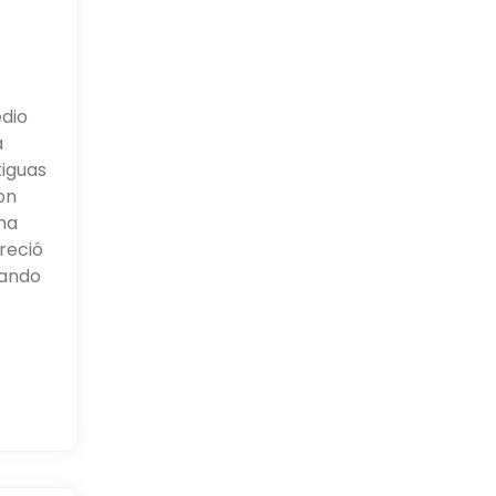
edio
a
tiguas
on
na
reció
jando