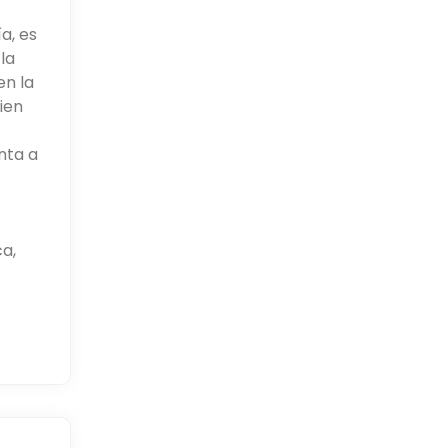
a, es
la
en la
ien
nta a
ca,