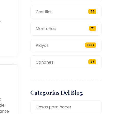
Castillos
85
n
Montañas
21
Playas
1257
Cañones
27
Categorías Del Blog
a
 de
Cosas para hacer
tante