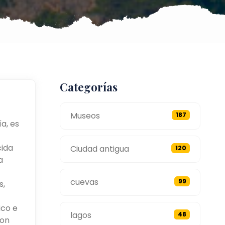
Categorías
Museos
187
a, es
cida
Ciudad antigua
120
a
cuevas
99
s,
ico e
lagos
48
con