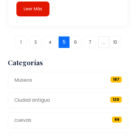
Leer Más
5
...
1
3
4
6
7
10
Categorías
Museos
187
Ciudad antigua
120
cuevas
99