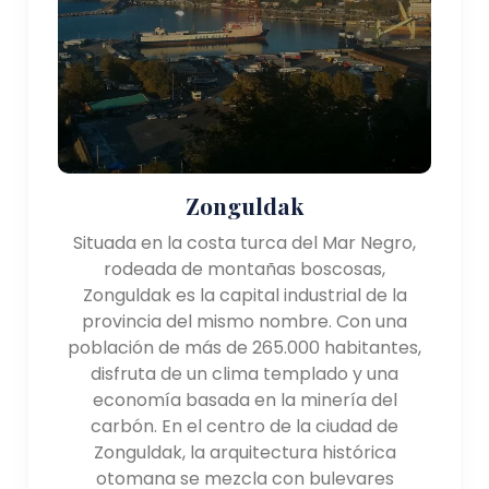
natural de la ciudad, con el río Yesilırmak que fluye a
través de ella, se suma a su encanto.
- Museo Samsun Atatürk: el museo en Samsun
conmemora la llegada de Mustafa Kemal Atatürk, el
fundador de la Turquía moderna, en 1919. Muestra su
artículos personales y brinda información sobre la
historia del país.
Zonguldak
Transporte:
Situada en la costa turca del Mar Negro,
La región del Mar Negro está bien conectada por
rodeada de montañas boscosas,
una red de carreteras, ferrocarriles y aeropuertos
Zonguldak es la capital industrial de la
nacionales. Trabzon y Samsun tienen aeropuertos
provincia del mismo nombre. Con una
internacionales, lo que facilita los viajes nacionales e
población de más de 265.000 habitantes,
internacionales. Se puede acceder a las ciudades
disfruta de un clima templado y una
costeras de la región por mar, con servicios
economía basada en la minería del
regulares de ferry que operan a lo largo de la costa
carbón. En el centro de la ciudad de
del Mar Negro.
Zonguldak, la arquitectura histórica
otomana se mezcla con bulevares
Características naturales: