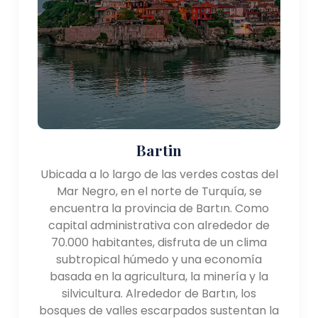
la historia. Alguna vez fue parte de los antiguos
imperios griego y bizantino, y más tarde, del Imperio
Otomano. La arquitectura, la cocina y las artes y
artesanías tradicionales de la región reflejan este
patrimonio cultural diverso. La cocina local es
conocida por sus sabores únicos, con platos como
hamsi (anchoa), mıhlama (un plato de harina de
maíz y queso) y laz böreği (un pastel salado) que
son especialidades regionales.
Bartin
En resumen, el La región del Mar Negro de Turquía
Ubicada a lo largo de las verdes costas del
ofrece una combinación cautivadora de belleza
Mar Negro, en el norte de Turquía, se
natural, sitios históricos y una cultura local vibrante.
encuentra la provincia de Bartın. Como
Desde los impresionantes monasterios de Trabzon
capital administrativa con alrededor de
hasta las pintorescas plantaciones de té de Rize y
70.000 habitantes, disfruta de un clima
los antiguos tesoros de Amasya, la región ofrece a
subtropical húmedo y una economía
los visitantes una amplia gama de experiencias y la
basada en la agricultura, la minería y la
oportunidad de explorar el encanto único de la
silvicultura. Alrededor de Bartın, los
costa norte de Turquía.
bosques de valles escarpados sustentan la