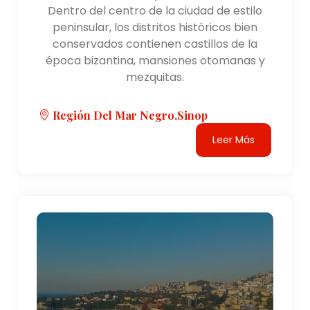
acantilados de una montaña boscosa. Es un
Dentro del centro de la ciudad de estilo
importante sitio religioso e histórico que atrae a los
peninsular, los distritos históricos bien
visitantes con su impresionante arquitectura y su
conservados contienen castillos de la
pintoresco entorno.
época bizantina, mansiones otomanas y
- Uzungöl: Situado cerca de Trabzon, Uzungöl es un
mezquitas.
pintoresco lago rodeado de densos bosques y
verdes colinas. Ofrece oportunidades para practicar
Región Del Mar Negro,Sinop
senderismo, pescar y disfrutar de la tranquilidad de
la naturaleza.
Leer Más
- Meseta de Ayder: ubicada en Rize, la meseta de
Ayder es un popular destino turístico conocido por
sus praderas alpinas, aguas termales y casas
tradicionales de madera. Es una puerta de entrada
a las montañas Kaçkar, que ofrece oportunidades
para practicar senderismo y montañismo.
- Casco antiguo de Amasya: el centro histórico de
Amasya es un museo al aire libre bien conservado,
con casas de madera de la era otomana, antiguas
tumbas de roca y el Castillo de Amasya. La belleza