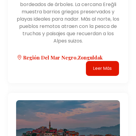
bordeados de árboles. La cercana Ereğli
La región del Mar Negro se caracteriza por sus
muestra barrios griegos preservados y
impresionantes paisajes naturales. La región está
playas ideales para nadar. Más al norte, los
cubierta de densos bosques, incluidas las Montañas
pueblos remotos atraen con la pesca de
Pónticas, que corren paralelas a la costa. Los ríos de
truchas y paisajes que recuerdan a los
la región, como el Kızılırmak, Yeşilırmak y Fırtına, fluyen
Alpes suizos.
a través de valles pintorescos. Estos ríos son
conocidos por su belleza y ofrecen oportunidades
para realizar actividades al aire libre, como rafting y
Región Del Mar Negro,Zonguldak
pesca. La costa de la región a lo largo del Mar Negro
Leer Más
está salpicada de encantadores pueblos de
pescadores, playas de arena y acantilados
escarpados, que brindan vistas panorámicas y una
agradable experiencia costera.
Importancia cultural:
La región del Mar Negro tiene una rica cultura
patrimonio conformado por las diversas
civilizaciones que han habitado la zona a lo largo de