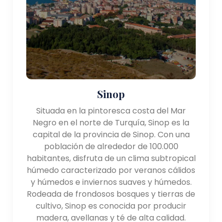
importante debido a la abundancia de recursos
marinos en el Mar Negro. La región tiene un sector
industrial en crecimiento, que incluye la minería del
carbón, la producción de acero y la fabricación de
textiles. Además, el turismo juega un papel en la
economía local, con visitantes atraídos por la
belleza natural, el patrimonio cultural y la cocina
tradicional de la región.
Sinop
Situada en la pintoresca costa del Mar
Turismo:
Negro en el norte de Turquía, Sinop es la
La región del Mar Negro ofrece una combinación
capital de la provincia de Sinop. Con una
única de belleza natural, sitios históricos y
población de alrededor de 100.000
experiencias culturales. Algunas de las atracciones
habitantes, disfruta de un clima subtropical
notables incluyen:
húmedo caracterizado por veranos cálidos
y húmedos e inviernos suaves y húmedos.
- Monasterio de Sumela: Ubicado cerca de Trabzon,
Rodeada de frondosos bosques y tierras de
el Monasterio de Sumela es un extraordinario
cultivo, Sinop es conocida por producir
monasterio ortodoxo griego construido en los
madera, avellanas y té de alta calidad.