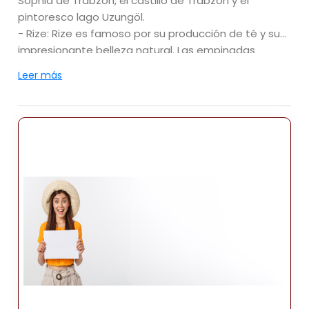
Sophia de Trabzon, el castillo de Trabzon y el
pintoresco lago Uzungöl.
- Rize: Rize es famoso por su producción de té y su
impresionante belleza natural. Las empinadas
laderas de la región están cubiertas de
Leer más
plantaciones de té, creando un hermoso paisaje. Los
visitantes pueden explorar los jardines de té, visitar
el castillo de Rize y disfrutar de la belleza escénica
del valle de Fırtına.
- Samsun: Samsun es una importante ciudad
portuaria y sirve como un importante centro
comercial e industrial en la región. Tiene una rica
historia y es conocida por su Museo Atatürk, que
conmemora al fundador de la Turquía moderna,
Mustafa Kemal Atatürk.
- Ordu: Ordu es famosa por su pintoresca costa y
sus huertos de avellanas. La ciudad ofrece
impresionantes vistas desde la colina de Boztepe,
donde los visitantes pueden disfrutar de vistas