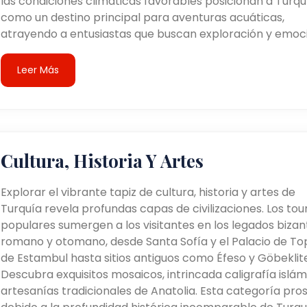
las condiciones climáticas favorables posicionan a Turqu
como un destino principal para aventuras acuáticas,
atrayendo a entusiastas que buscan exploración y emoci
Leer Más
Cultura, Historia Y Artes
Explorar el vibrante tapiz de cultura, historia y artes de
Turquía revela profundas capas de civilizaciones. Los tou
populares sumergen a los visitantes en los legados bizant
romano y otomano, desde Santa Sofía y el Palacio de To
de Estambul hasta sitios antiguos como Éfeso y Göbeklit
Descubra exquisitos mosaicos, intrincada caligrafía islám
artesanías tradicionales de Anatolia. Esta categoría pro