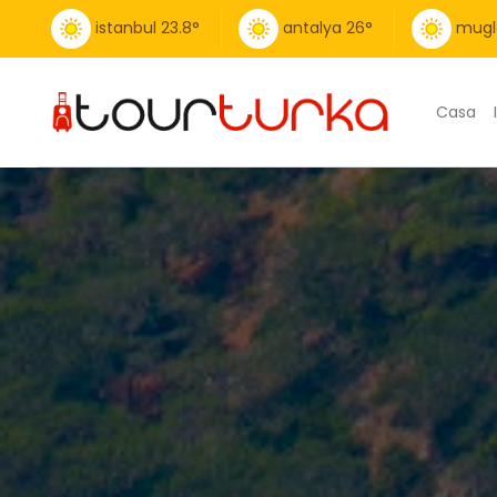
istanbul
23.8
°
antalya
26
°
mugl
Casa