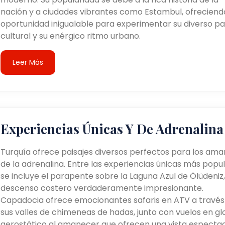
nación y a ciudades vibrantes como Estambul, ofreciend
oportunidad inigualable para experimentar su diverso pa
cultural y su enérgico ritmo urbano.
Leer Más
Experiencias Únicas Y De Adrenalina
Turquía ofrece paisajes diversos perfectos para los ama
de la adrenalina. Entre las experiencias únicas más popu
se incluye el parapente sobre la Laguna Azul de Ölüdeniz,
descenso costero verdaderamente impresionante.
Capadocia ofrece emocionantes safaris en ATV a través
sus valles de chimeneas de hadas, junto con vuelos en g
aerostático al amanecer que ofrecen una vista espectac