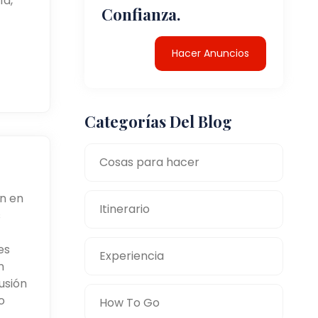
ía,
Confianza.
Hacer Anuncios
Categorías Del Blog
Cosas para hacer
n en
Itinerario
s
es
Experiencia
n
usión
o
How To Go