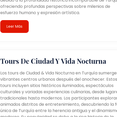
debido a la profundidad histórica incomparable de Turqu
ofreciendo profundas perspectivas sobre milenios de
esfuerzo humano y expresión artística.
Leer Más
Tours De Ciudad Y Vida Nocturna
Los tours de Ciudad & Vida Nocturna en Turquía sumerge
vibrantes centros urbanos después del anochecer. Esto
tours incluyen sitios históricos iluminados, espectáculos
culturales y variadas experiencias culinarias, desde lugar
tradicionales hasta modernos. Los participantes explora
animados distritos de entretenimiento, descubriendo la f
única de Turquía entre la herencia antigua y el dinamism
moderno. Su popularidad se debe a la rica historia de la