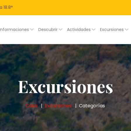
a
18.8
°
Informaciones
Descubrir
Actividades
Excursiones
Excursiones
Casa
Excursiones
Categorías