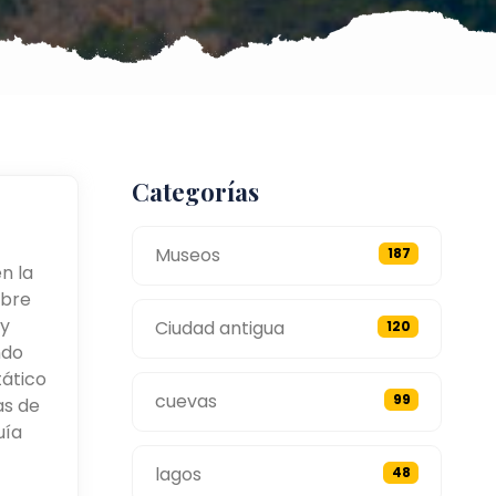
Categorías
Museos
187
n la
obre
 y
Ciudad antigua
120
ndo
tático
cuevas
99
as de
uía
lagos
48