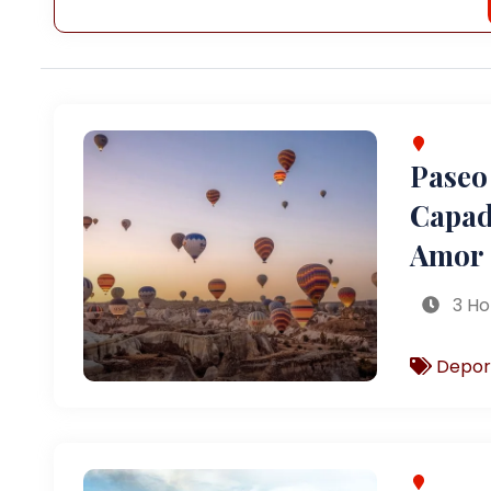
Paseo
Capado
Amor
3 Ho
Depor