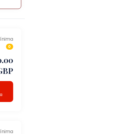
ínima
0
0.00
GBP
ta
ínima