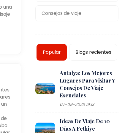
o una
Consejos de viaje
isaje
Popular
Blogs recientes
Antalya: Los Mejores
Lugares Para Visitar Y
Consejos De Viaje
ntes
Esenciales
lares
 un
07-09-2023 19:13
 de
Ideas De Viaje De 10
lobo
Días A Fethiye
ular.