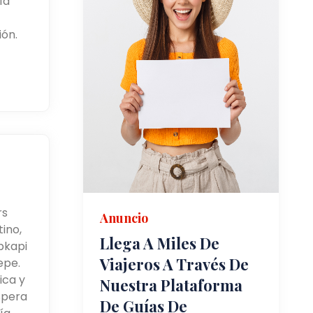
ía
ón.
rs
Anuncio
ino,
Llega A Miles De
pkapi
Viajeros A Través De
epe.
ica y
Nuestra Plataforma
spera
De Guías De