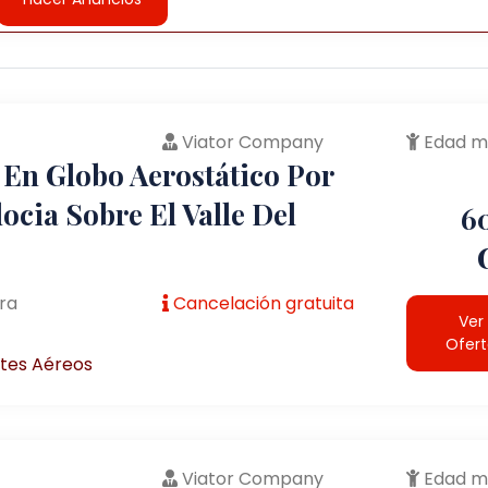
Viator Company
Edad m
 En Globo Aerostático Por
cia Sobre El Valle Del
6
ra
Cancelación gratuita
Ver
Ofer
tes Aéreos
Viator Company
Edad m