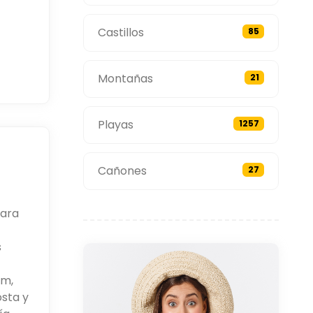
Castillos
85
Montañas
21
Playas
1257
Cañones
27
para
s
um,
osta y