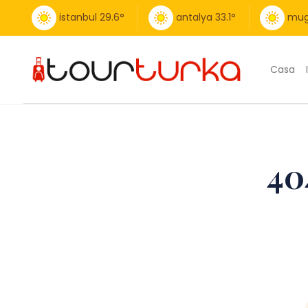
istanbul
29.6
°
antalya
33.1
°
mug
Casa
40