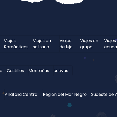
Viajes
Viajes en
Viajes
Viajes en
Viajes
Románticos
solitario
de lujo
grupo
educa
ua
Castillos
Montañas
cuevas
a
Anatolia Central
Región del Mar Negro
Sudeste de A