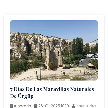
7 Días De Las Maravillas Naturales
De Ürgüp
Itinerario
26-01-2025 10:10
TourTurka