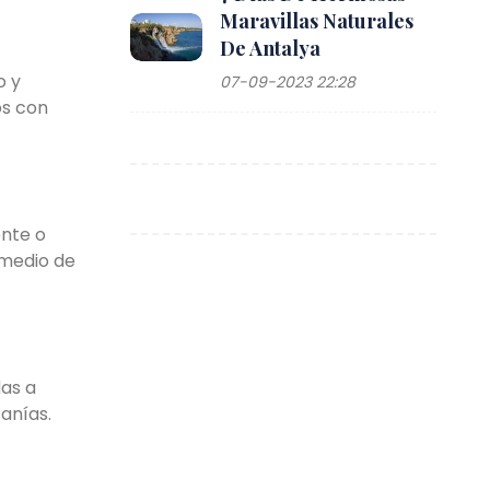
Maravillas Naturales
De Antalya
o y
07-09-2023 22:28
os con
ente o
 medio de
das a
anías.