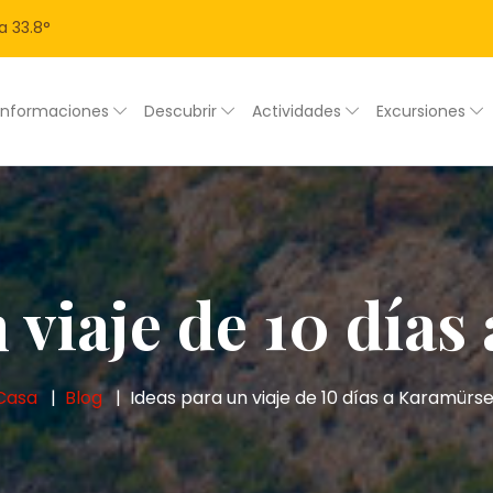
a
33.8
°
Informaciones
Descubrir
Actividades
Excursiones
 viaje de 10 día
Casa
Blog
Ideas para un viaje de 10 días a Karamürse