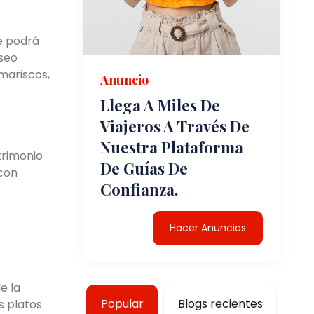
e podrá
aseo
 mariscos,
Anuncio
Llega A Miles De
Viajeros A Través De
Nuestra Plataforma
trimonio
De Guías De
 con
Confianza.
Hacer Anuncios
e la
Popular
Blogs recientes
s platos