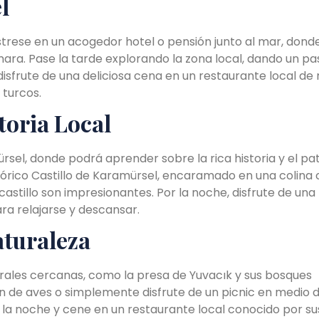
l
strese en un acogedor hotel o pensión junto al mar, dond
mara. Pase la tarde explorando la zona local, dando un p
 disfrute de una deliciosa cena en un restaurante local de
turcos.
toria Local
sel, donde podrá aprender sobre la rica historia y el pa
istórico Castillo de Karamürsel, encaramado en una colina
castillo son impresionantes. Por la noche, disfrute de una
a relajarse y descansar.
aturaleza
urales cercanas, como la presa de Yuvacık y sus bosques
n de aves o simplemente disfrute de un picnic en medio d
la noche y cene en un restaurante local conocido por su