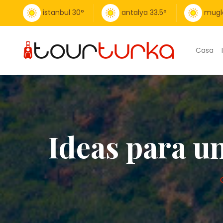
istanbul
30
°
antalya
33.5
°
mugl
Casa
Ideas para un