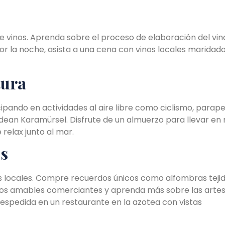
de vinos. Aprenda sobre el proceso de elaboración del vin
Por la noche, asista a una cena con vinos locales maridad
tura
cipando en actividades al aire libre como ciclismo, parap
odean Karamürsel. Disfrute de un almuerzo para llevar en
relax junto al mar.
s
s locales. Compre recuerdos únicos como alfombras teji
 los amables comerciantes y aprenda más sobre las artes
espedida en un restaurante en la azotea con vistas