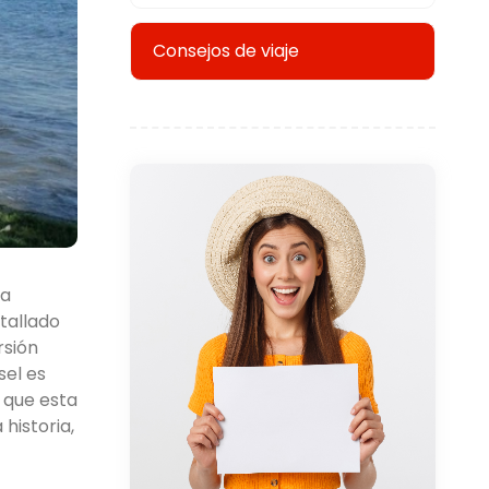
Consejos de viaje
la
etallado
rsión
sel es
 que esta
historia,