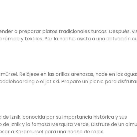
der a preparar platos tradicionales turcos. Después, vis
ámica y textiles. Por la noche, asista a una actuación cu
ürsel. Relájese en las orillas arenosas, nade en las agua
dleboarding o el jet ski. Prepare un picnic para disfrutar
 de Iznik, conocida por su importancia histórica y sus
o de Iznik y la famosa Mezquita Verde. Disfrute de un alm
gresar a Karamürsel para una noche de relax.