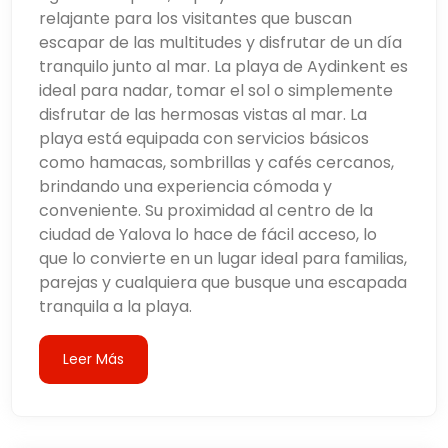
sus tranquilas playas, su ambiente agradable y su
relajante para los visitantes que buscan
conveniente ubicación cerca de Yalova y Estambul,
escapar de las multitudes y disfrutar de un día
Çiftlikköy ofrece el escenario perfecto para unas
tranquilo junto al mar. La playa de Aydinkent es
vacaciones relajadas. Ya sea que visite Çiftlikköy
ideal para nadar, tomar el sol o simplemente
para una escapada de fin de semana o para una
disfrutar de las hermosas vistas al mar. La
estadía más larga, la combinación de encanto
playa está equipada con servicios básicos
costero, comodidades modernas y atracciones
como hamacas, sombrillas y cafés cercanos,
cercanas de Çiftlikköy garantiza una experiencia
brindando una experiencia cómoda y
inolvidable.
conveniente. Su proximidad al centro de la
ciudad de Yalova lo hace de fácil acceso, lo
Su fácil acceso desde Estambul y Yalova,
que lo convierte en un lugar ideal para familias,
combinado con su acogedora comunidad y paisajes
parejas y cualquiera que busque una escapada
pintorescos, hacen de Çiftlikköy un destino ideal
tranquila a la playa.
para quienes buscan tranquilidad y relajación. Ya
sea que visite los cálidos meses de verano o
Leer Más
durante las estaciones más frías de primavera y
otoño, Çiftlikköy ofrece algo para todos, desde
entusiastas de los deportes acuáticos hasta
amantes de la naturaleza y buscadores de