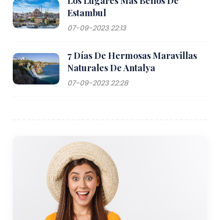
Los Lugares Más Bellos De
Estambul
Çiftlikköy es fácilmente accesible tanto por
07-09-2023 22:13
carretera como por mar, lo que la convierte en una
Destino conveniente para visitantes de Estambul,
7 Días De Hermosas Maravillas
Yalova y otras áreas cercanas. La localidad está
Naturales De Antalya
situada a lo largo de la autopista D575, que la
conecta con la ciudad de Yalova y otras localidades
07-09-2023 22:28
vecinas. Para quienes viajan desde Estambul, los
servicios de ferry brindan una forma rápida y
pintoresca de llegar a Yalova. Los ferries operan
regularmente entre los puertos Yenikapı o Pendik de
Estambul y Yalova, y desde Yalova, hay un corto
trayecto en automóvil o en autobús hasta Çiftlikköy.
Para los visitantes que llegan por vía aérea, el
aeropuerto principal más cercano es el Aeropuerto
Internacional Sabiha Gökçen en Lado asiático de
Estambul, situada a unos 70 kilómetros al norte de