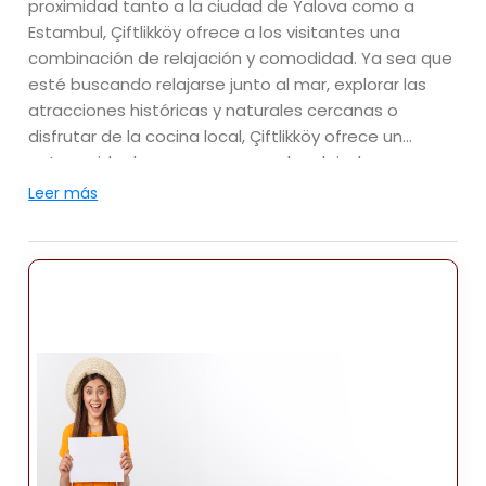
proximidad tanto a la ciudad de Yalova como a
Estambul, Çiftlikköy ofrece a los visitantes una
combinación de relajación y comodidad. Ya sea que
esté buscando relajarse junto al mar, explorar las
atracciones históricas y naturales cercanas o
disfrutar de la cocina local, Çiftlikköy ofrece un
entorno ideal para una escapada relajada.
Leer más
Ubicación
Çiftlikköy está situada a sólo 5 kilómetros al este de
la ciudad de Yalova y aproximadamente a 65
kilómetros al sur de Estambul, lo que la convierte en
un destino muy accesible para viajeros nacionales e
internacionales. La ubicación costera de la ciudad
ofrece impresionantes vistas del mar de Mármara y
su proximidad a la ciudad de Yalova significa que los
visitantes pueden explorar fácilmente atracciones
tanto urbanas como rurales. Con su atmósfera