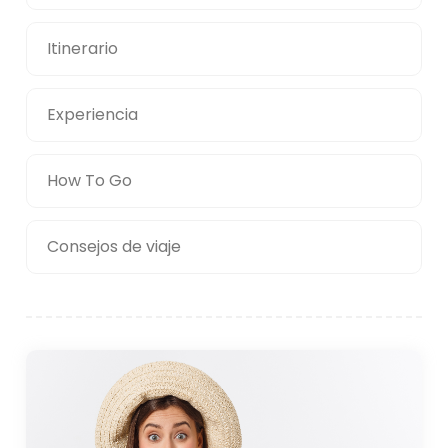
la naturaleza. Los parques y espacios verdes de la
ciudad ofrecen encantadores senderos para
Itinerario
caminar, donde los visitantes pueden disfrutar del
aire fresco y de las vistas panorámicas del mar y el
Experiencia
campo. El entorno tranquilo de Çiftlikköy lo convierte
en un excelente destino para aquellos que buscan
reconectarse con la naturaleza.
How To Go
Atracciones cercanas
Consejos de viaje
La ubicación central de Çiftlikköy lo convierte en una
base conveniente para explorar varias atracciones
cercanas, tanto dentro de la provincia de Yalova. y
más allá. Uno de los destinos cercanos más
populares es la ciudad de Yalova, ubicada a poca
distancia en auto de Çiftlikköy. Yalova es conocida
por sus manantiales termales, que se han utilizado
por sus propiedades curativas desde la época