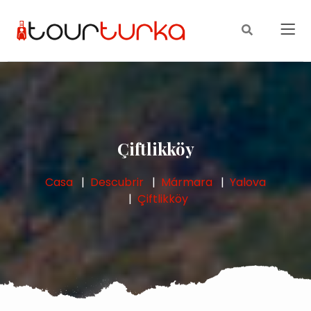
Çiftlikköy
Casa
Descubrir
Mármara
Yalova
Çiftlikköy