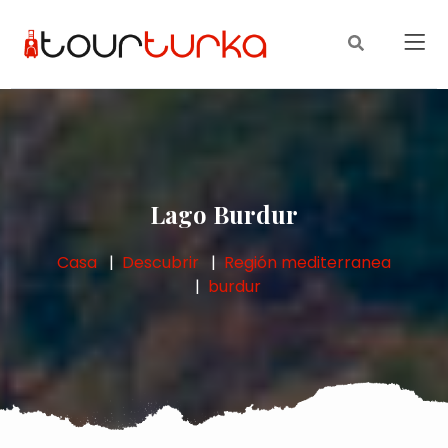
Lago Burdur
Casa
Descubrir
Región mediterranea
burdur