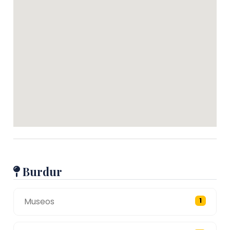
Burdur
Museos
1