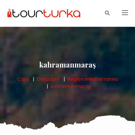
kahramanmaraş
Casa
Descubrir
Región mediterranea
kahramanmaraş