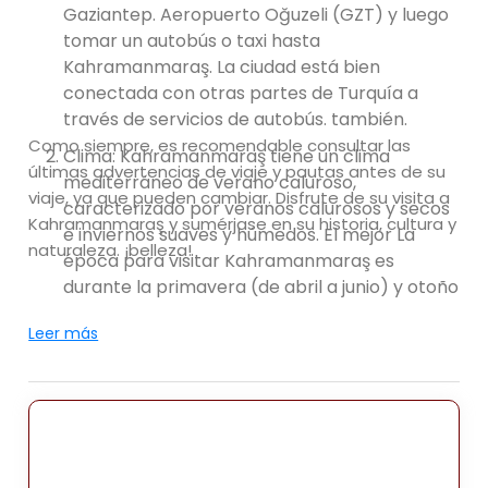
Gaziantep. Aeropuerto Oğuzeli (GZT) y luego
tomar un autobús o taxi hasta
Kahramanmaraş. La ciudad está bien
conectada con otras partes de Turquía a
través de servicios de autobús. también.
Como siempre, es recomendable consultar las
Clima: Kahramanmaraş tiene un clima
últimas advertencias de viaje y pautas antes de su
mediterráneo de verano caluroso,
viaje, ya que pueden cambiar. Disfrute de su visita a
caracterizado por veranos calurosos y secos
Kahramanmaraş y sumérjase en su historia, cultura y
e inviernos suaves y húmedos. El mejor La
naturaleza. ¡belleza!
época para visitar Kahramanmaraş es
durante la primavera (de abril a junio) y otoño
(septiembre a noviembre), cuando el clima
Leer más
es agradable para explorando la ciudad y sus
alrededores.
Atracciones: Kahramanmaraş ofrece una
variedad de atracciones que mostrar su
historia, cultura y belleza natural. Aquí hay
algunos populares lugares para visitar en