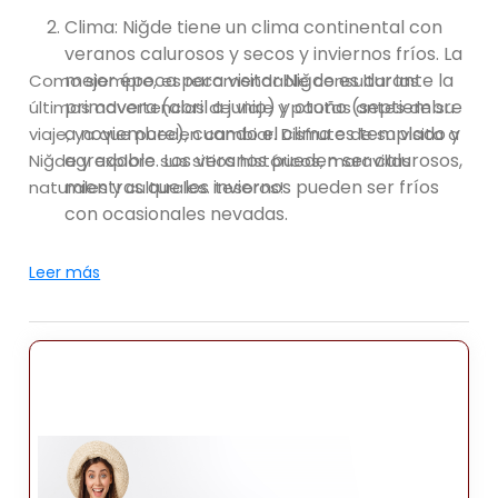
Clima: Niğde tiene un clima continental con
veranos calurosos y secos y inviernos fríos. La
mejor época para visitar Niğde es durante la
Como siempre, es recomendable consultar las
primavera (abril a junio) y otoño (septiembre
últimas advertencias de viaje y pautas antes de su
a noviembre), cuando el clima es templado y
viaje, ya que pueden cambiar. Disfrute de su visita a
agradable. Los veranos pueden ser calurosos,
Niğde y explore sus sitios históricos, maravillas
mientras que los inviernos pueden ser fríos
naturales y culturales. tesoros!
con ocasionales nevadas.
Atracciones: Niğde ofrece una combinación
Leer más
de sitios históricos y naturales. maravillas y
tesoros culturales. Aquí hay algunos lugares
populares para visitar. en Niğde:
Castillo de Niğde: Ubicado en el centro de la
ciudad, el Castillo de Niğde es un Fortaleza
histórica bien conservada que data de la
época romana. Ofrece vistas panorámicas de
la ciudad y los paisajes circundantes.