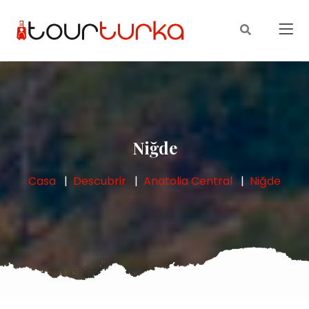
Niğde
Casa
Descubrir
Anatolia Central
Niğde