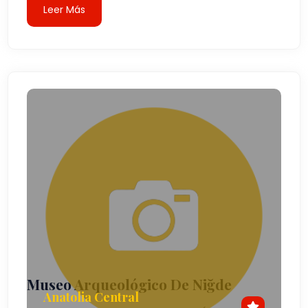
Leer Más
Museo Arqueológico De Niğde
Anatolia Central