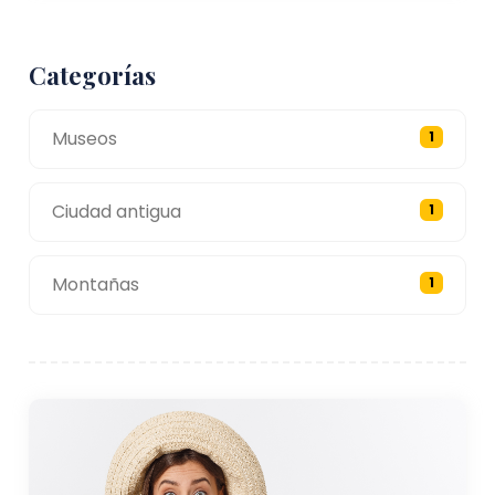
Alojamiento: Niğde ofrece una variedad de
opciones de alojamiento, incluidos hoteles,
casas de huéspedes y alojamientos boutique.
Categorías
La mayoría de Los hoteles están ubicados en
el centro de la ciudad y brindan fácil acceso a
Museos
1
las principales atracciones, restaurantes y
tiendas.
Ciudad antigua
1
Montañas
1