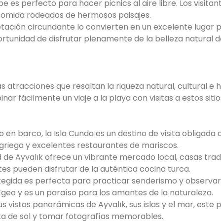
pe es perfecto para hacer picnics al aire libre. Los visitan
 comida rodeados de hermosos paisajes.
getación circundante lo convierten en un excelente lugar 
portunidad de disfrutar plenamente de la belleza natural d
atracciones que resaltan la riqueza natural, cultural e h
nar fácilmente un viaje a la playa con visitas a estos sitio
 o en barco, la Isla Cunda es un destino de visita obligada
 griega y excelentes restaurantes de mariscos.
d de Ayvalık ofrece un vibrante mercado local, casas trad
es pueden disfrutar de la auténtica cocina turca.
rotegida es perfecta para practicar senderismo y observar
Egeo y es un paraíso para los amantes de la naturaleza.
s vistas panorámicas de Ayvalık, sus islas y el mar, este 
ta de sol y tomar fotografías memorables.