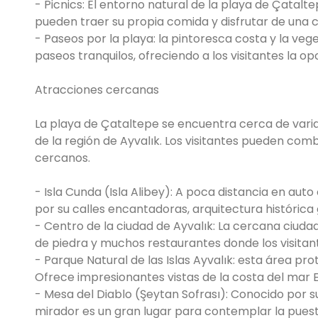
- Picnics: El entorno natural de la playa de Çatalte
pueden traer su propia comida y disfrutar de una
- Paseos por la playa: la pintoresca costa y la ve
paseos tranquilos, ofreciendo a los visitantes la o
Atracciones cercanas
La playa de Çataltepe se encuentra cerca de varias 
de la región de Ayvalık. Los visitantes pueden combi
cercanos.
- Isla Cunda (Isla Alibey): A poca distancia en auto
por su calles encantadoras, arquitectura histórica
- Centro de la ciudad de Ayvalık: La cercana ciuda
de piedra y muchos restaurantes donde los visitant
- Parque Natural de las Islas Ayvalık: esta área p
Ofrece impresionantes vistas de la costa del mar 
- Mesa del Diablo (Şeytan Sofrası): Conocido por su
mirador es un gran lugar para contemplar la pues