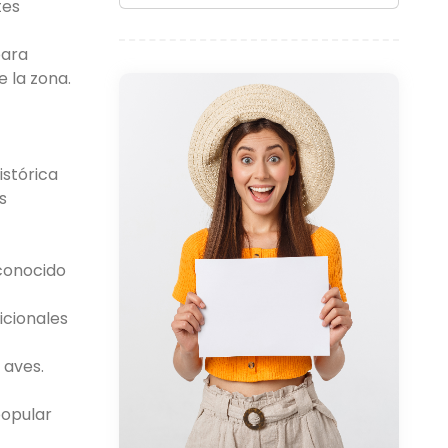
tes
para
e la zona.
istórica
s
 conocido
icionales
 aves.
popular