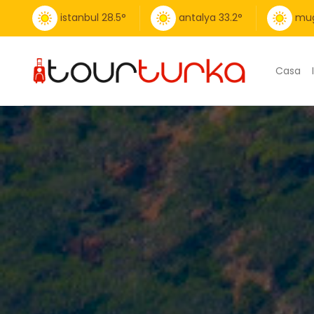
istanbul
28.5
°
antalya
33.2
°
mug
Casa