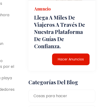
os
Anuncio
 ahora
Llega A Miles De
Viajeros A Través De
Nuestra Plataforma
De Guías De
un
Confianza.
Hacer Anuncios
to
s por el
a playa
Categorías Del Blog
ededores
Cosas para hacer