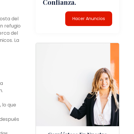
Confianza.
osta del
Hacer Anuncios
n refugio
erca del
nicos. La
ra
n.
 lo que
e después
das,