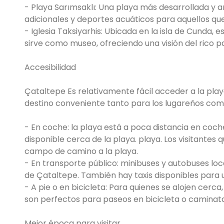
- Playa Sarımsaklı: Una playa más desarrollada y a
adicionales y deportes acuáticos para aquellos qu
- Iglesia Taksiyarhis: Ubicada en la isla de Cunda, 
sirve como museo, ofreciendo una visión del rico pa
Accesibilidad
Çataltepe Es relativamente fácil acceder a la playa
destino conveniente tanto para los lugareños como 
- En coche: la playa está a poca distancia en coch
disponible cerca de la playa. playa. Los visitantes
campo de camino a la playa.
- En transporte público: minibuses y autobuses loc
de Çataltepe. También hay taxis disponibles para 
- A pie o en bicicleta: Para quienes se alojen cerca
son perfectos para paseos en bicicleta o caminatas
Mejor época para visitar