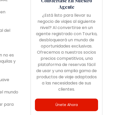
Conviértase En Nuestro
Agente
 en
¿Está listo para llevar su
negocio de viajes al siguiente
nivel? Al convertirse en un
l del
agente registrado con Tourka,
desbloqueará un mundo de
oportunidades exclusivas.
Ofrecemos a nuestros socios
n no es
precios competitivos, una
quilas y
plataforma de reservas fácil
de usar y una amplia gama de
productos de viaje adaptados
suave
a las necesidades de sus
clientes.
r el mundo
ar para
Únete Ahora