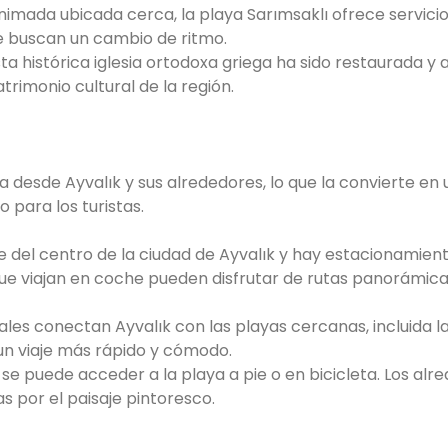
nimada ubicada cerca, la playa Sarımsaklı ofrece servici
e buscan un cambio de ritmo.
esta histórica iglesia ortodoxa griega ha sido restaurada y
trimonio cultural de la región.
 desde Ayvalık y sus alrededores, lo que la convierte en 
para los turistas.
e del centro de la ciudad de Ayvalık y hay estacionamien
 que viajan en coche pueden disfrutar de rutas panorámica
ales conectan Ayvalık con las playas cercanas, incluida l
un viaje más rápido y cómodo.
, se puede acceder a la playa a pie o en bicicleta. Los alr
 por el paisaje pintoresco.