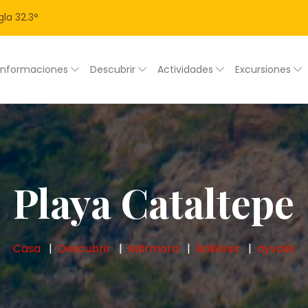
la
32.3
°
Informaciones
Descubrir
Actividades
Excursiones
Playa Cataltepe
Casa
Descubrir
Mármara
Balikesir
ayvalık