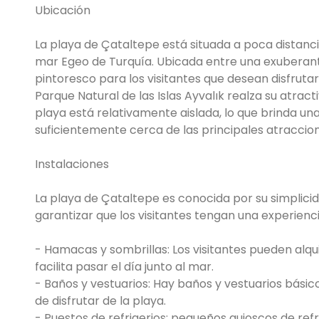
Ubicación
La playa de Çataltepe está situada a poca distancia
mar Egeo de Turquía. Ubicada entre una exuberante
pintoresco para los visitantes que desean disfruta
Parque Natural de las Islas Ayvalık realza su atracti
playa está relativamente aislada, lo que brinda una
suficientemente cerca de las principales atraccione
Instalaciones
La playa de Çataltepe es conocida por su simplicid
garantizar que los visitantes tengan una experien
- Hamacas y sombrillas: Los visitantes pueden alqu
facilita pasar el día junto al mar.
- Baños y vestuarios: Hay baños y vestuarios básico
de disfrutar de la playa.
- Puestos de refrigerios: pequeños quioscos de ref