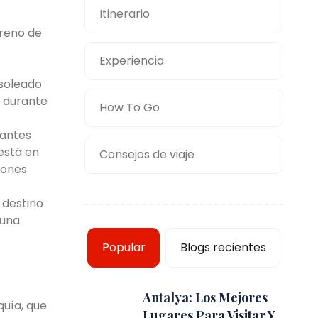
Itinerario
ereno de
Experiencia
 soleado
e durante
How To Go
tantes
 está en
Consejos de viaje
iones
 destino
 una
Popular
Blogs recientes
Antalya: Los Mejores
quía, que
Lugares Para Visitar Y