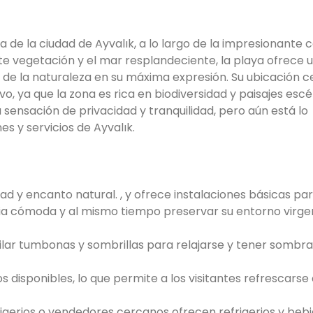
 de la ciudad de Ayvalık, a lo largo de la impresionante c
 vegetación y el mar resplandeciente, la playa ofrece u
r de la naturaleza en su máxima expresión. Su ubicación c
vo, ya que la zona es rica en biodiversidad y paisajes escé
 sensación de privacidad y tranquilidad, pero aún está lo
s y servicios de Ayvalık.
ad y encanto natural. , y ofrece instalaciones básicas pa
cia cómoda y al mismo tiempo preservar su entorno virge
ilar tumbonas y sombrillas para relajarse y tener sombra,
s disponibles, lo que permite a los visitantes refrescars
rigerios o vendedores cercanos ofrecen refrigerios y bebi