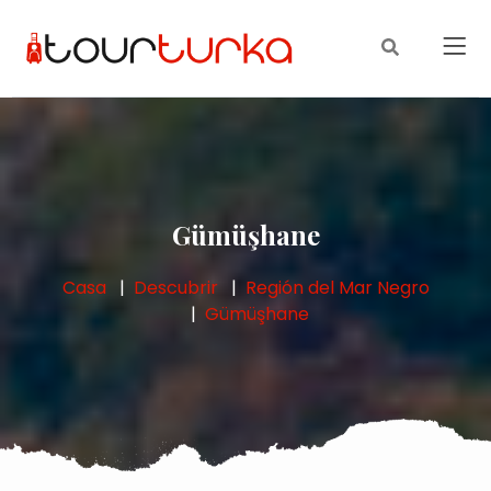
Gümüşhane
Casa
Descubrir
Región del Mar Negro
Gümüşhane