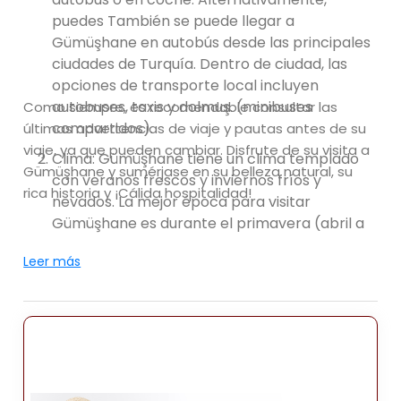
puedes También se puede llegar a
Gümüşhane en autobús desde las principales
ciudades de Turquía. Dentro de ciudad, las
opciones de transporte local incluyen
autobuses, taxis y dolmuş. (minibuses
Como siempre, es recomendable consultar las
compartidos).
últimas advertencias de viaje y pautas antes de su
viaje, ya que pueden cambiar. Disfrute de su visita a
Clima: Gümüşhane tiene un clima templado
Gümüşhane y sumérjase en su belleza natural, su
con veranos frescos y inviernos fríos y
rica historia y ¡Cálida hospitalidad!
nevados. La mejor época para visitar
Gümüşhane es durante el primavera (abril a
junio) y otoño (septiembre a octubre)
Leer más
cuando la el clima es templado y agradable.
Estas estaciones ofrecen comodidad.
temperaturas para explorar las atracciones
de la ciudad y disfrutar al aire libre
actividades.
Atracciones: Gümüşhane ofrece una variedad