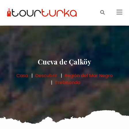
Cueva de Çalköy
Casa
Descubrir
Región del Mar Negro
Trebisonda