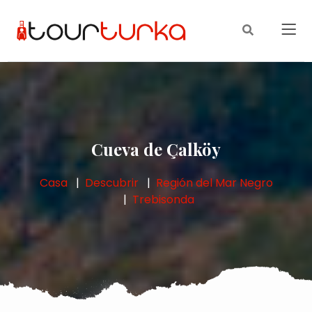
Cueva de Çalköy
Casa
Descubrir
Región del Mar Negro
Trebisonda