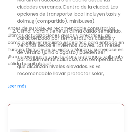
ciudades cercanas. Dentro de la ciudad, Las
opciones de transporte local incluyen taxis y
dolmuş (compartido). minibuses).
Antes de su viaje, es recomendable consultar las
Clima: Mardin tiene un clima cálido semiárido,
últimas actualizaciones avisos y directrices, así
caracterizado por temperaturas cálidas y
como cualquier requisito específico para entrada en
Veranos secos e inviernos suaves. Los meses
Turquía. Disfrute de su visita a Mardin y sumérjase en
de verano (junio a agosto) pueden ser
¡Su impresionante arquitectura, patrimonio cultural y
particularmente caluroso, con temperaturas
cálida hospitalidad!
que alcanzan niveles elevados. Es Es
recomendable llevar protector solar,
sombrero y ropa ligera. El mejor La época
Leer más
para visitar Mardin es durante la primavera
(de abril a junio) y el otoño. (Septiembre a
noviembre) cuando el clima es más
moderado.
Atracciones: Mardin es famosa por su
arquitectura única, su historia sitios y