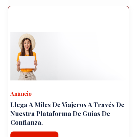
Monasterio de Deyrulzafaran, también
conocido como el Monasterio del Azafrán.
Este antiguo monasterio sirio ortodoxo Está
situado en la cima de una colina con
impresionantes vistas. Explora su
impresionante arquitectura, iglesia antigua y
entorno tranquilo.
Kasımiye Medrese: visite Kasımiye Medrese, un
histórico templo islámico escuela conocida
por sus intrincados patrones geométricos y
hermosos cantería. Disfrute del ambiente
sereno del patio y admire el detalles
Anuncio
arquitectónicos.
Llega A Miles De Viajeros A Través De
Cocina local: Mardin ofrece una experiencia
Nuestra Plataforma De Guías De
culinaria encantadora con su mezcla única de
Confianza.
sabores turcos y de Medio Oriente. No te
pierdas el oportunidad de degustar