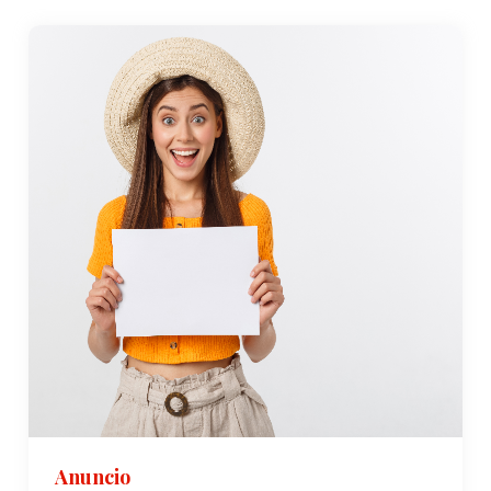
yogur). Puedes encontrar restaurantes y
locales de restauración locales para
saborear el auténtico sabor de Cocina Ağrı.
Alojamiento: Ağrı ofrece una variedad de
opciones de alojamiento, incluyendo hoteles,
pensiones y establecimientos económicos.
Muchos de estos están ubicados en el centro
de la ciudad o cerca de atracciones turísticas,
proporcionando un acceso conveniente a
comodidades y servicios.
Anuncio