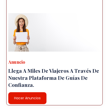
atracciones, mostrando su maravillas
naturales y significado histórico. Aquí hay
algunos populares lugares para visitar:
Monte Ararat: Maravíllate ante el majestuoso
Monte Ararat, el pico más alto en Turquía y un
símbolo icónico de la región. La montaña es
un popular destino para el senderismo y el
montañismo, aunque la subida a la La cumbre
requiere experiencia y preparación.
Anuncio
Palacio Ishak Pasha: explora el magnífico
Palacio Ishak Pasha, Ubicado cerca de la
Llega A Miles De Viajeros A Través De
ciudad de Doğubeyazıt. Este palacio otomano
Nuestra Plataforma De Guías De
del siglo XVII es una obra maestra de la
Confianza.
arquitectura, que combina turco, persa y
Influencias armenias.
Hacer Anuncios
Parque Nacional Ağrı: descubra la belleza
escénica del Parque Nacional Ağrı, que rodea