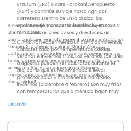
Erzurum (ERZ) o Kars Harakani Aeropuerto
(KSY) y continúe su viaje hasta Ağrı por
carretera. Dentro de En la ciudad, las
opciones de transporte local incluyen taxis y
Antes de su viaje, es recomendable consultar las
minibuses.
últimas actualizaciones avisos y directrices, así
como cualquier requisito específico para entrada en
Clima: Ağrı experimenta un clima continental,
Turquía. Si planeas escalar el Monte Ararat o
caracterizado por temperaturas cálidas.
participar en actividades al aire libre, asegúrese de
veranos e inviernos fríos. Los veranos (de junio
tener los permisos necesarios y equipo. Disfrute de
a agosto) pueden ser calurosos durante el
su visita a Ağrı y sumérjase en su ¡Paisajes
día, por lo que es recomendable llevar
impresionantes, sitios históricos y una cálida
protector solar y mantenerse hidratado.
hospitalidad!
inviernos (diciembre a febrero) son muy fríos,
con temperaturas que a menudo bajan muy
por debajo del punto de congelación. Se
Leer más
recomienda empacar ropa liviana para el
verano y trae capas abrigadas para los
meses de invierno.
Atracciones: Ağrı ofrece una variedad de