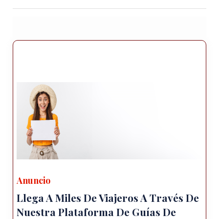
el monte Ararat. El parque ofrece
oportunidades para practicar senderismo,
observación de vida silvestre y disfrute de
paisajes pintorescos.
Sitio del Arca de Noé: Visite el sitio del Arca de
Noé, ubicado en el monte Süphan, Otra
montaña importante de la región. Según la
biblia Según la tradición, aquí es donde
descansó el Arca de Noé después del Gran
Diluvio.
Actividades al aire libre: Ağrı es un paraíso
para los entusiastas del aire libre, ofreciendo
una variedad de actividades en medio de su
Anuncio
impresionante entorno natural. paisajes. Aquí
Llega A Miles De Viajeros A Través De
hay algunas opciones notables:
Nuestra Plataforma De Guías De
Trekking y Montañismo: Embárcate en