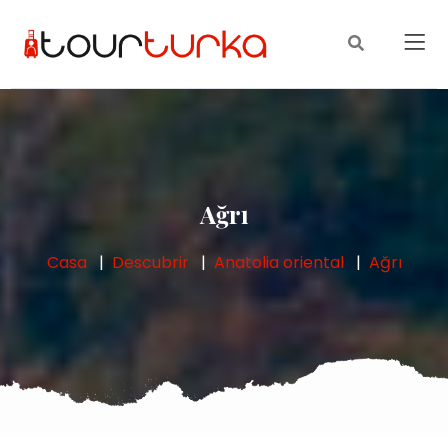
Ağrı
Casa
Descubrir
Anatolia oriental
Ağrı