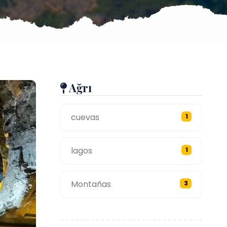
Ağrı
cuevas
1
lagos
1
Montañas
3