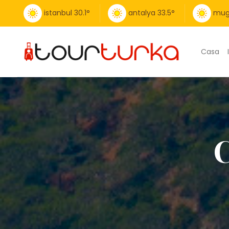
istanbul
30.1
°
antalya
33.5
°
mug
Casa
C