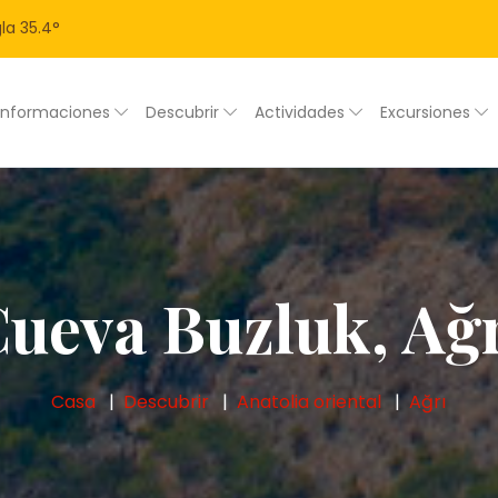
la
35.4
°
Informaciones
Descubrir
Actividades
Excursiones
ueva Buzluk, Ağ
Casa
Descubrir
Anatolia oriental
Ağrı