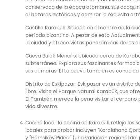
conservada de la época otomana, sus adoquines 
el bazares históricos y admirar la exquisita art
Castillo Karabük: Situado en el centro de la ciu
período bizantino. A pesar de esto Actualment
la ciudad y ofrece vistas panorámicas de los a
Cueva Bulak Mencilis: Ubicada cerca de Karabük
subterránea. Explora sus fascinantes formacio
sus cámaras. El La cueva también es conocida po
Distrito de Eskipazar: Eskipazar es un distrito 
libre. Visite el Parque Natural Karabük, que o
El También merece la pena visitar el cercano
vida silvestre.
Cocina local: la cocina de Karabük refleja los 
locales para probar incluyen "Karalahana Çorba
y "Hamsiköy Pidesi" (una variación regional del