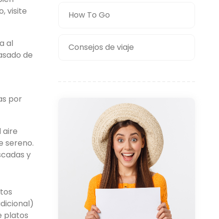
 visite
How To Go
a al
Consejos de viaje
pasado de
as por
 aire
e sereno.
scadas y
atos
dicional)
e platos