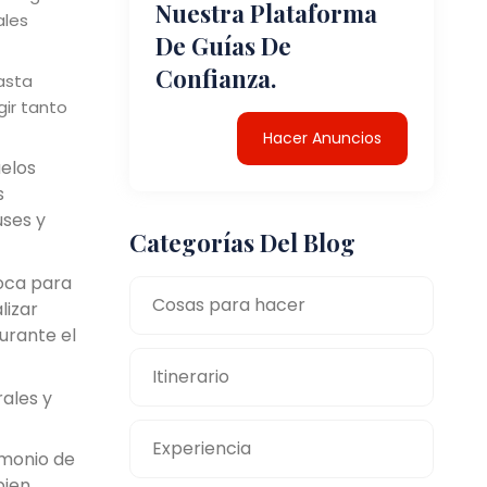
Nuestra Plataforma
ales
De Guías De
Confianza.
asta
ir tanto
Hacer Anuncios
elos
s
uses y
Categorías Del Blog
poca para
Cosas para hacer
lizar
durante el
Itinerario
rales y
Experiencia
imonio de
bien