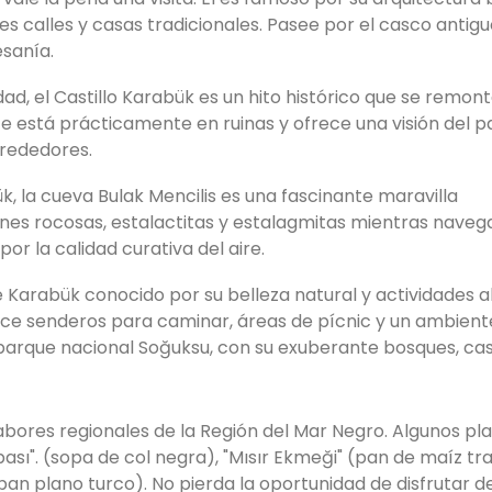
calles y casas tradicionales. Pasee por el casco antiguo,
esanía.
dad, el Castillo Karabük es un hito histórico que se remont
e está prácticamente en ruinas y ofrece una visión del 
lrededores.
, la cueva Bulak Mencilis es una fascinante maravilla
nes rocosas, estalactitas y estalagmitas mientras naveg
r la calidad curativa del aire.
de Karabük conocido por su belleza natural y actividades al
frece senderos para caminar, áreas de pícnic y un ambient
 parque nacional Soğuksu, con su exuberante bosques, ca
sabores regionales de la Región del Mar Negro. Algunos pl
sı". (sopa de col negra), "Mısır Ekmeği" (pan de maíz tra
 pan plano turco). No pierda la oportunidad de disfrutar d