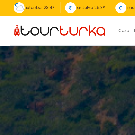
istanbul
23.4
°
antalya
26.3
°
mu
Casa