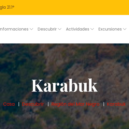
gla
21.1
°
Informaciones
Descubrir
Actividades
Excursiones
Karabuk
Casa
Descubrir
Región del Mar Negro
Karabuk