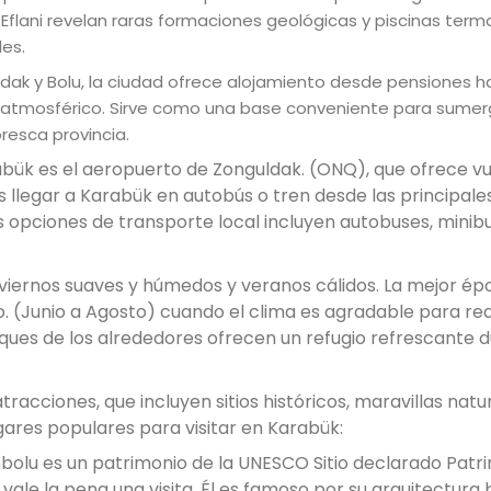
 Eflani revelan raras formaciones geológicas y piscinas term
es.
k y Bolu, la ciudad ofrece alojamiento desde pensiones h
rı atmosférico. Sirve como una base conveniente para sumerg
resca provincia.
bük es el aeropuerto de Zonguldak. (ONQ), que ofrece vu
 llegar a Karabük en autobús o tren desde las principale
as opciones de transporte local incluyen autobuses, minib
viernos suaves y húmedos y veranos cálidos. La mejor é
 (Junio ​​a Agosto) cuando el clima es agradable para rea
parques de los alrededores ofrecen un refugio refrescante 
acciones, que incluyen sitios históricos, maravillas natu
ares populares para visitar en Karabük:
bolu es un patrimonio de la UNESCO Sitio declarado Patr
ale la pena una visita. Él es famoso por su arquitectura 