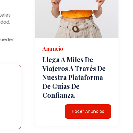
teles
idad.
 pueden
Anuncio
Llega A Miles De
Viajeros A Través De
Nuestra Plataforma
e
De Guías De
Confianza.
Hacer Anuncios