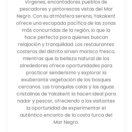
relajación y tomar el sol.
vírgenes, encantadores pueblos de
pescadores y pintorescas vistas del Mar
Negro. Con su atmósfera serena, Yakakent
Cocina local: la cocina de Samsun presenta
ofrece una escapada pacífica de las zonas
una variedad de deliciosos platos. El marisco
más concurridas de la región, lo que la
destaca por su ubicación costera. algunos
hace perfecta para quienes buscan
locales Las especialidades para probar
relajación y tranquilidad. Los restaurantes
incluyen "Hamsiköy Pidesi" (una variación local
costeros del distrito sirven marisco fresco,
de pan plano turco), "Laz Böreği" (un pastel
mientras que la belleza natural de los
tradicional) y "Mısır Ekmeği" (pan de maíz
alrededores ofrece oportunidades para
tradicional). No pierdas la oportunidad de
practicar senderismo y explorar la
probarlo. platos de marisco fresco como
exuberante vegetación de los bosques
pescado a la parrilla o "Karadeniz Pidesi"
cercanos. Las tranquilas calas y las aguas
(Negro Pizza estilo marinero).
cristalinas de Yakakent la hacen ideal para
Alojamiento: Samsun ofrece una variedad de
nadar y pescar, ofreciendo a los visitantes
opciones de alojamiento, incluyendo hoteles,
la oportunidad de experimentar el
hostales y pensiones. La mayoría de los
auténtico encanto de la costa turca del
alojamientos. están ubicados cerca del
Mar Negro.
centro de la ciudad o a lo largo de la costa,