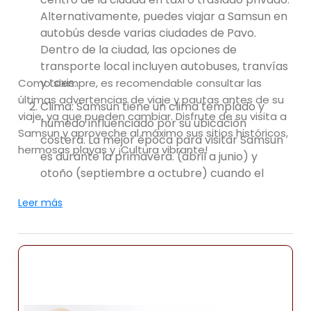
Alternativamente, puedes viajar a Samsun en
autobús desde varias ciudades de Pavo.
Dentro de la ciudad, las opciones de
transporte local incluyen autobuses, tranvías
y taxis.
Como siempre, es recomendable consultar las
últimas advertencias de viaje y pautas antes de su
Clima: Samsun tiene un clima templado y
viaje, ya que pueden cambiar. Disfrute de su visita a
húmedo influenciado por su ubicación
Samsun y aproveche al máximo sus sitios históricos,
costera. La mejor época para visitar Samsun
hermosas playas y ¡Cultura vibrante!
es durante la primavera. (abril a junio) y
otoño (septiembre a octubre) cuando el
clima es agradable, con temperaturas suaves
Leer más
y menos precipitaciones. Los veranos son
generalmente cálido y húmedo, mientras que
los inviernos son suaves con algunas lluvias.
Atracciones: Samsun ofrece una variedad de
atracciones, que van desde monumentos
históricos hasta áreas recreativas. Aquí hay