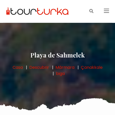
Playa de Sahmelek
Casa
Descubrir
Mármara
Çanakkale
biga