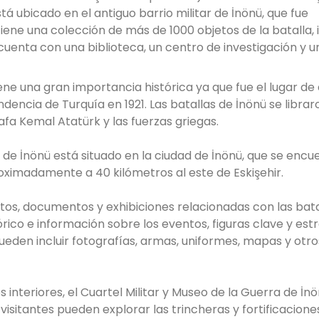
tá ubicado en el antiguo barrio militar de İnönü, que fue
tiene una colección de más de 1000 objetos de la batalla, 
uenta con una biblioteca, un centro de investigación y u
tiene una gran importancia histórica ya que fue el lugar de
encia de Turquía en 1921. Las batallas de İnönü se librar
afa Kemal Atatürk y las fuerzas griegas.
ra de İnönü está situado en la ciudad de İnönü, que se encu
roximadamente a 40 kilómetros al este de Eskişehir.
ctos, documentos y exhibiciones relacionadas con las bata
rico e información sobre los eventos, figuras clave y est
ueden incluir fotografías, armas, uniformes, mapas y otro
es interiores, el Cuartel Militar y Museo de la Guerra de İn
visitantes pueden explorar las trincheras y fortificacione