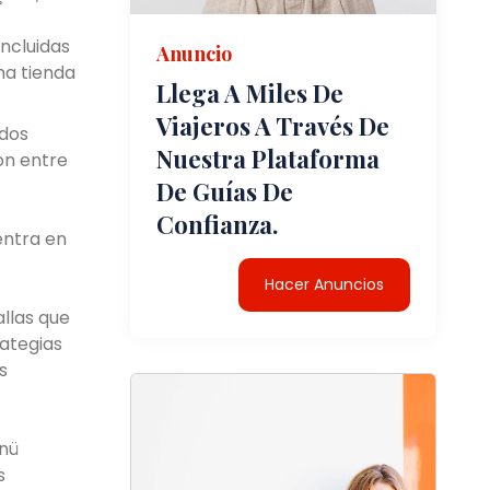
incluidas
Anuncio
na tienda
Llega A Miles De
Viajeros A Través De
 dos
Nuestra Plataforma
on entre
De Guías De
Confianza.
entra en
Hacer Anuncios
llas que
rategias
s
önü
s