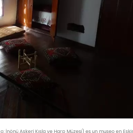
co: İnönü Askeri Kışla ve Harp Müzesi) es un museo en Eskiş