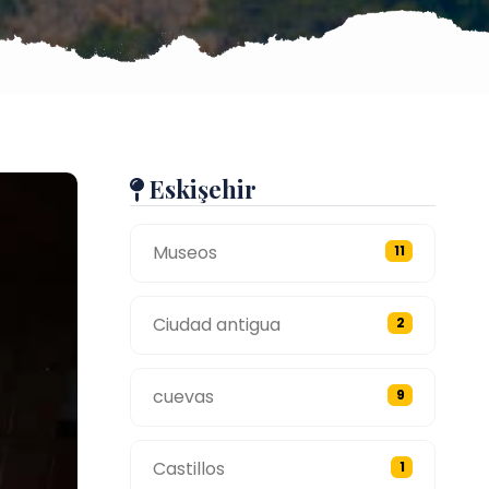
Eskişehir
Museos
11
Ciudad antigua
2
cuevas
9
Castillos
1