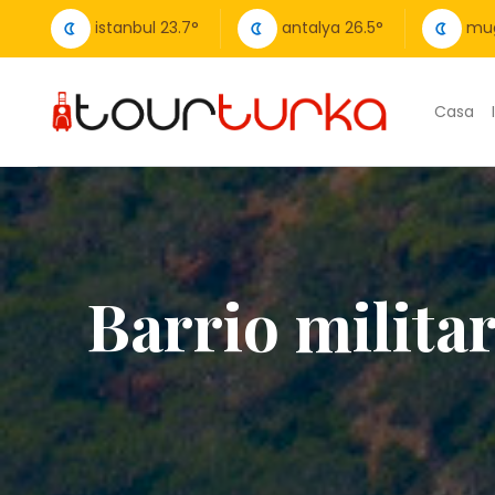
istanbul
23.7
°
antalya
26.5
°
mu
Casa
Barrio milita