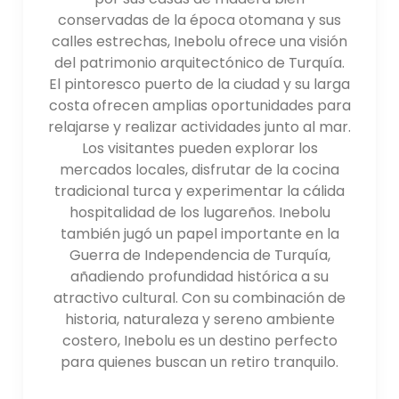
especias), "Kastamonu Mantısı" (un plato
conservadas de la época otomana y sus
tradicional turco de bola de masa),
calles estrechas, Inebolu ofrece una visión
"Kastamonu Pilavı" (un arroz pilaf con
del patrimonio arquitectónico de Turquía.
castañas y grosellas), y "Kastamonu Tiriti"
El pintoresco puerto de la ciudad y su larga
(una carne cocida a fuego lento plato).
costa ofrecen amplias oportunidades para
Alojamiento: Kastamonu ofrece una variedad
relajarse y realizar actividades junto al mar.
de opciones de alojamiento, incluidos hoteles,
Los visitantes pueden explorar los
casas de huéspedes y alojamientos boutique.
mercados locales, disfrutar de la cocina
La mayoría de Los hoteles están ubicados en
tradicional turca y experimentar la cálida
el centro de la ciudad, lo que brinda fácil
hospitalidad de los lugareños. Inebolu
acceso a las principales atracciones,
también jugó un papel importante en la
restaurantes y tiendas.
Guerra de Independencia de Turquía,
añadiendo profundidad histórica a su
atractivo cultural. Con su combinación de
historia, naturaleza y sereno ambiente
costero, Inebolu es un destino perfecto
para quienes buscan un retiro tranquilo.