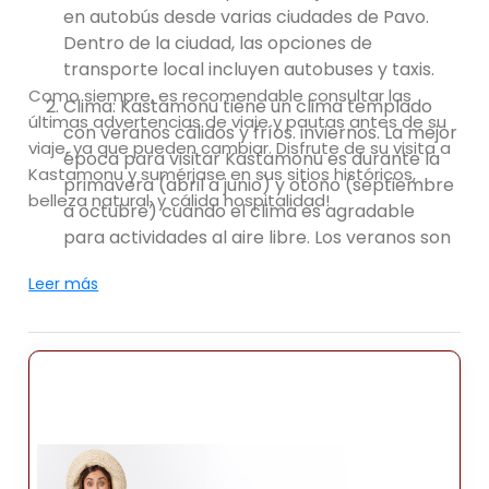
en autobús desde varias ciudades de Pavo.
Dentro de la ciudad, las opciones de
transporte local incluyen autobuses y taxis.
Como siempre, es recomendable consultar las
Clima: Kastamonu tiene un clima templado
últimas advertencias de viaje y pautas antes de su
con veranos cálidos y fríos. inviernos. La mejor
viaje, ya que pueden cambiar. Disfrute de su visita a
época para visitar Kastamonu es durante la
Kastamonu y sumérjase en sus sitios históricos,
primavera (abril a junio) y otoño (septiembre
belleza natural, y cálida hospitalidad!
a octubre) cuando el clima es agradable
para actividades al aire libre. Los veranos son
generalmente suaves, mientras que los
Leer más
inviernos pueden ser frío con nevadas
ocasionales.
Atracciones: Kastamonu cuenta con una gran
cantidad de atracciones, que incluyen sitios
históricos, maravillas naturales y
monumentos culturales. Aquí están algunas
lugares populares para visitar en Kastamonu: