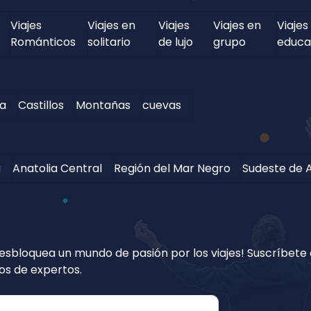
Viajes
Viajes en
Viajes
Viajes en
Viajes
Románticos
solitario
de lujo
grupo
educa
ua
Castillos
Montañas
cuevas
a
Anatolia Central
Región del Mar Negro
Sudeste de A
esbloquea un mundo de pasión por los viajes! Suscríbete a
jos de expertos.