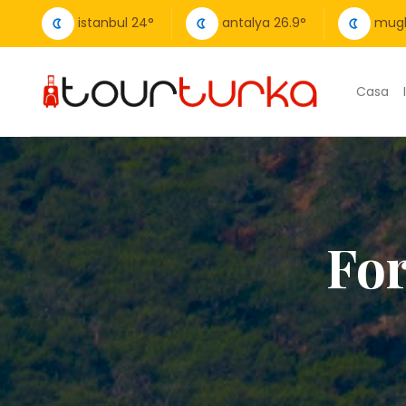
istanbul
24
°
antalya
26.9
°
mug
Casa
For