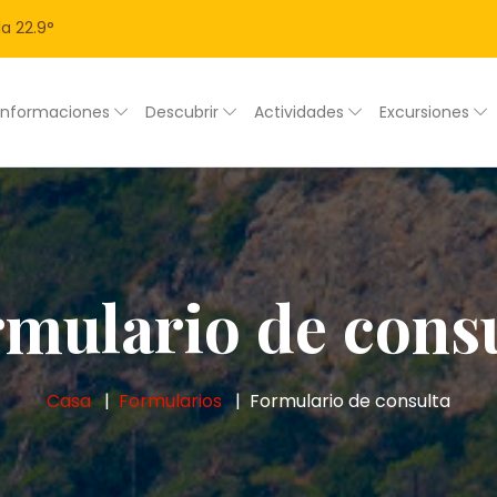
la
22.9
°
Informaciones
Descubrir
Actividades
Excursiones
mulario de cons
Casa
Formularios
Formulario de consulta