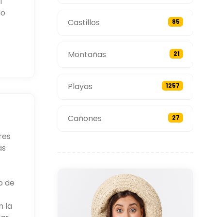
l
do
Castillos
85
Montañas
21
Playas
1257
Cañones
27
res
as
o de
n la