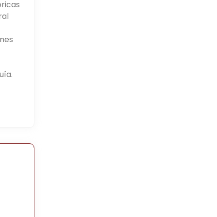
ricas
ral
ones
uía.
e