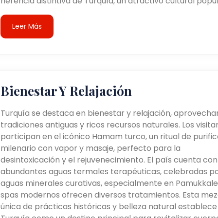
herencia distintiva de Turquía, un atractivo cultural popul
Leer Más
Bienestar Y Relajación
Turquía se destaca en bienestar y relajación, aprovech
tradiciones antiguas y ricos recursos naturales. Los visita
participan en el icónico Hamam turco, un ritual de purifi
milenario con vapor y masaje, perfecto para la
desintoxicación y el rejuvenecimiento. El país cuenta con
abundantes aguas termales terapéuticas, celebradas po
aguas minerales curativas, especialmente en Pamukkale.
spas modernos ofrecen diversos tratamientos. Esta mez
única de prácticas históricas y belleza natural establece