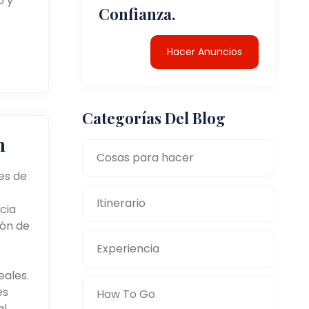
o y
Confianza.
Hacer Anuncios
Categorías Del Blog
n
Cosas para hacer
es de
Itinerario
cia
ñón de
Experiencia
eales.
es
How To Go
al