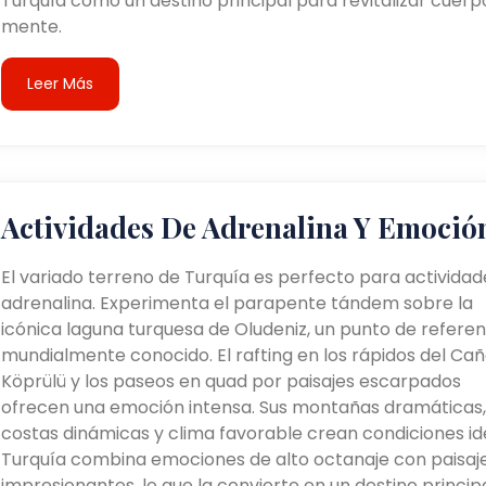
Turquía como un destino principal para revitalizar cuerp
mente.
Leer Más
Actividades De Adrenalina Y Emoció
El variado terreno de Turquía es perfecto para actividad
adrenalina. Experimenta el parapente tándem sobre la
icónica laguna turquesa de Oludeniz, un punto de referen
mundialmente conocido. El rafting en los rápidos del Ca
Köprülü y los paseos en quad por paisajes escarpados
ofrecen una emoción intensa. Sus montañas dramáticas,
costas dinámicas y clima favorable crean condiciones id
Turquía combina emociones de alto octanaje con paisaj
impresionantes, lo que la convierte en un destino princip