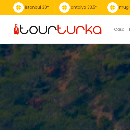
istanbul
30
°
antalya
33.5
°
mugl
Casa