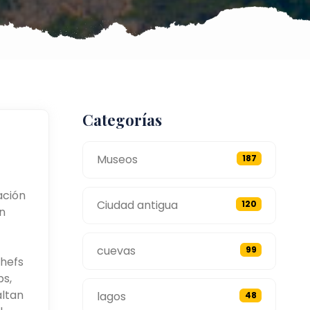
Categorías
Museos
187
ación
Ciudad antigua
120
n
cuevas
99
hefs
s,
altan
lagos
48