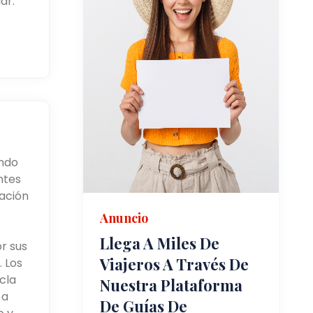
ar.
ando
ntes
cación
Anuncio
Llega A Miles De
r sus
Viajeros A Través De
 Los
cla
Nuestra Plataforma
 a
De Guías De