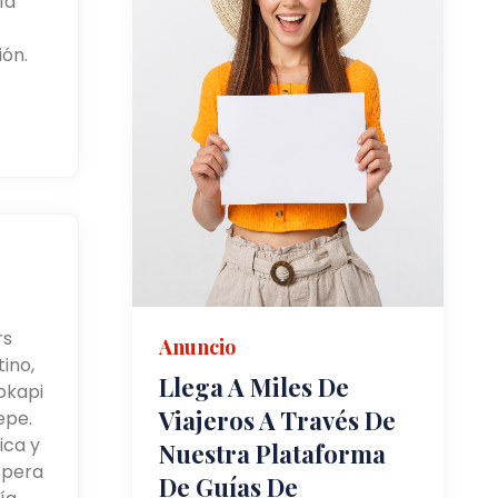
ía
ón.
rs
Anuncio
ino,
Llega A Miles De
pkapi
Viajeros A Través De
epe.
ica y
Nuestra Plataforma
spera
De Guías De