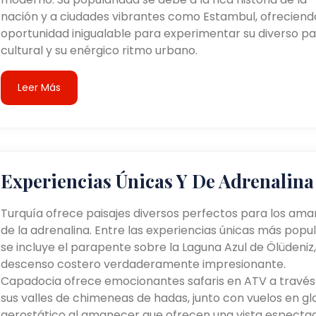
nación y a ciudades vibrantes como Estambul, ofreciend
oportunidad inigualable para experimentar su diverso pa
cultural y su enérgico ritmo urbano.
Leer Más
Experiencias Únicas Y De Adrenalina
Turquía ofrece paisajes diversos perfectos para los ama
de la adrenalina. Entre las experiencias únicas más popu
se incluye el parapente sobre la Laguna Azul de Ölüdeniz,
descenso costero verdaderamente impresionante.
Capadocia ofrece emocionantes safaris en ATV a través
sus valles de chimeneas de hadas, junto con vuelos en g
aerostático al amanecer que ofrecen una vista espectac