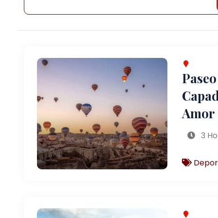
Paseo
Capado
Amor
3 Ho
Depor