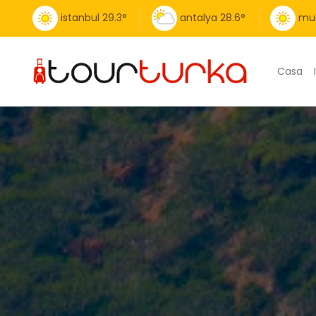
istanbul
29.3
°
antalya
28.6
°
mu
Casa