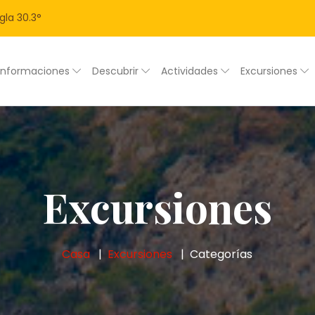
gla
30.3
°
Informaciones
Descubrir
Actividades
Excursiones
Excursiones
Casa
Excursiones
Categorías