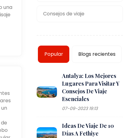
o una
Consejos de viaje
isaje
Popular
Blogs recientes
Antalya: Los Mejores
Lugares Para Visitar Y
Consejos De Viaje
ntes
Esenciales
lares
 un
07-09-2023 19:13
 de
Ideas De Viaje De 10
lobo
Días A Fethiye
ular.