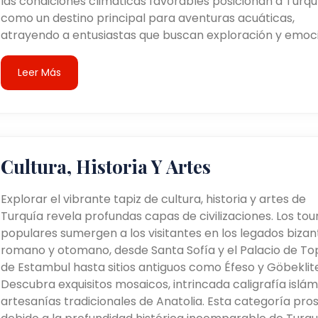
las condiciones climáticas favorables posicionan a Turqu
como un destino principal para aventuras acuáticas,
atrayendo a entusiastas que buscan exploración y emoci
Leer Más
Cultura, Historia Y Artes
Explorar el vibrante tapiz de cultura, historia y artes de
Turquía revela profundas capas de civilizaciones. Los tou
populares sumergen a los visitantes en los legados bizant
romano y otomano, desde Santa Sofía y el Palacio de To
de Estambul hasta sitios antiguos como Éfeso y Göbeklit
Descubra exquisitos mosaicos, intrincada caligrafía islám
artesanías tradicionales de Anatolia. Esta categoría pro