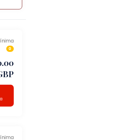
ínima
0
0.00
GBP
ta
ínima