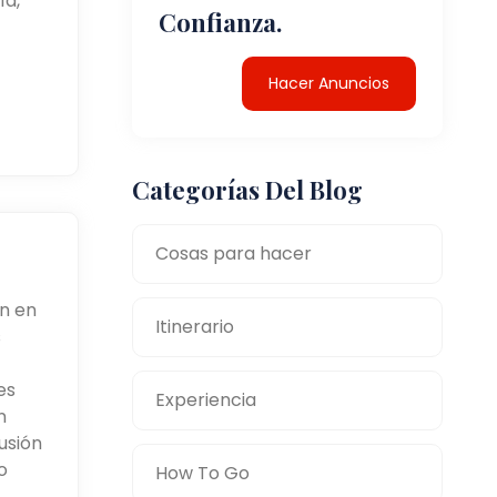
ía,
Confianza.
Hacer Anuncios
Categorías Del Blog
Cosas para hacer
n en
Itinerario
s
es
Experiencia
n
usión
o
How To Go