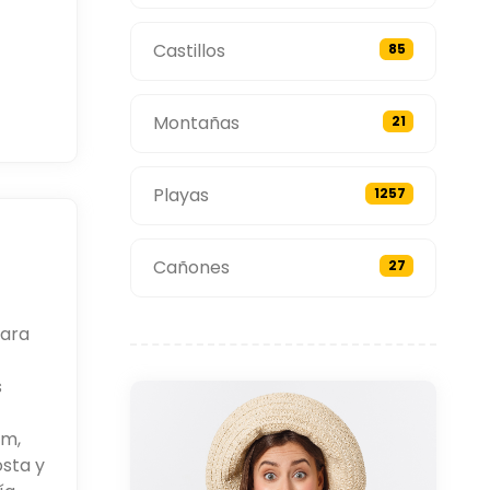
Castillos
85
Montañas
21
Playas
1257
Cañones
27
para
s
um,
osta y