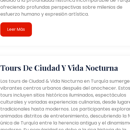
debido a la profundidad histórica incomparable de Turqu
ofreciendo profundas perspectivas sobre milenios de
esfuerzo humano y expresión artística.
Leer Más
Tours De Ciudad Y Vida Nocturna
Los tours de Ciudad & Vida Nocturna en Turquía sumerge
vibrantes centros urbanos después del anochecer. Esto
tours incluyen sitios históricos iluminados, espectáculos
culturales y variadas experiencias culinarias, desde lugar
tradicionales hasta modernos. Los participantes explora
animados distritos de entretenimiento, descubriendo la f
única de Turquía entre la herencia antigua y el dinamism
moderno. Su popularidad se debe a la rica historia de la