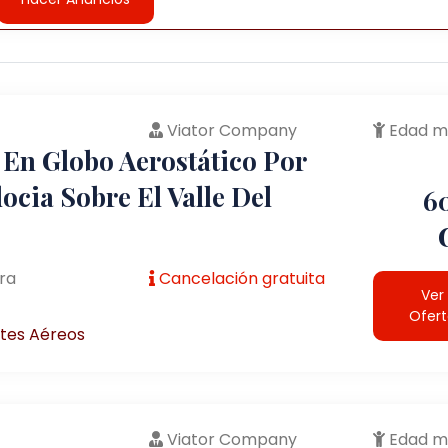
Viator Company
Edad m
 En Globo Aerostático Por
cia Sobre El Valle Del
6
ra
Cancelación gratuita
Ver
Ofer
tes Aéreos
Viator Company
Edad m