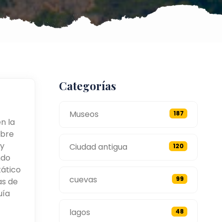
Categorías
Museos
187
n la
obre
 y
Ciudad antigua
120
ndo
tático
cuevas
99
as de
uía
lagos
48