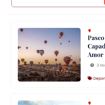
Paseo
Capado
Amor
3 Ho
Depor