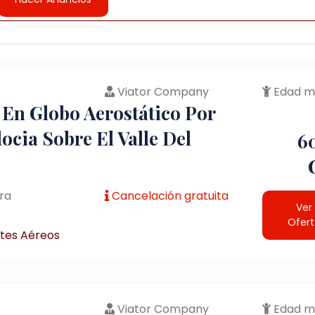
Viator Company
Edad m
 En Globo Aerostático Por
cia Sobre El Valle Del
6
ra
Cancelación gratuita
Ver
Ofer
tes Aéreos
Viator Company
Edad m