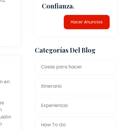
ía,
Confianza.
Hacer Anuncios
Categorías Del Blog
Cosas para hacer
n en
Itinerario
s
es
Experiencia
n
usión
o
How To Go