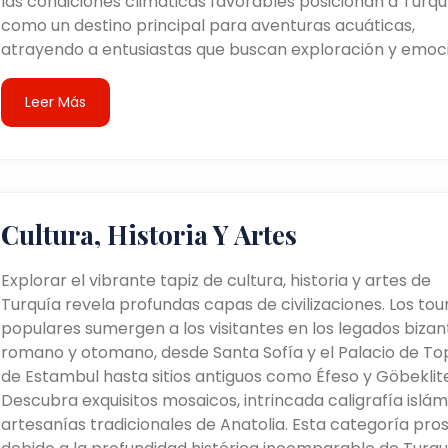
las condiciones climáticas favorables posicionan a Turqu
como un destino principal para aventuras acuáticas,
atrayendo a entusiastas que buscan exploración y emoci
Leer Más
Cultura, Historia Y Artes
Explorar el vibrante tapiz de cultura, historia y artes de
Turquía revela profundas capas de civilizaciones. Los tou
populares sumergen a los visitantes en los legados bizant
romano y otomano, desde Santa Sofía y el Palacio de To
de Estambul hasta sitios antiguos como Éfeso y Göbeklit
Descubra exquisitos mosaicos, intrincada caligrafía islám
artesanías tradicionales de Anatolia. Esta categoría pro