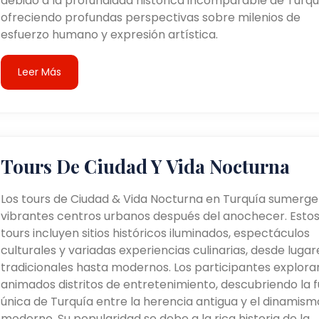
debido a la profundidad histórica incomparable de Turqu
ofreciendo profundas perspectivas sobre milenios de
esfuerzo humano y expresión artística.
Leer Más
Tours De Ciudad Y Vida Nocturna
Los tours de Ciudad & Vida Nocturna en Turquía sumerge
vibrantes centros urbanos después del anochecer. Esto
tours incluyen sitios históricos iluminados, espectáculos
culturales y variadas experiencias culinarias, desde lugar
tradicionales hasta modernos. Los participantes explora
animados distritos de entretenimiento, descubriendo la f
única de Turquía entre la herencia antigua y el dinamism
moderno. Su popularidad se debe a la rica historia de la