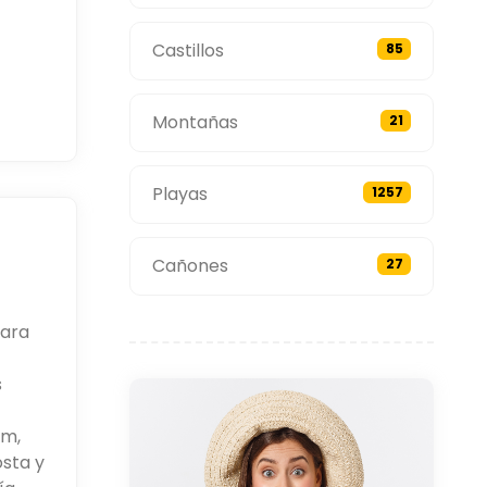
Castillos
85
Montañas
21
Playas
1257
Cañones
27
para
s
um,
osta y