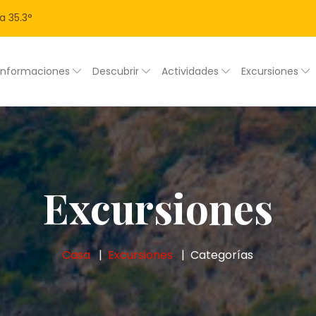
a
35.3
°
Informaciones
Descubrir
Actividades
Excursiones
Excursiones
Casa
Excursiones
Categorías