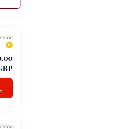
ínima
0
0.00
GBP
ta
ínima