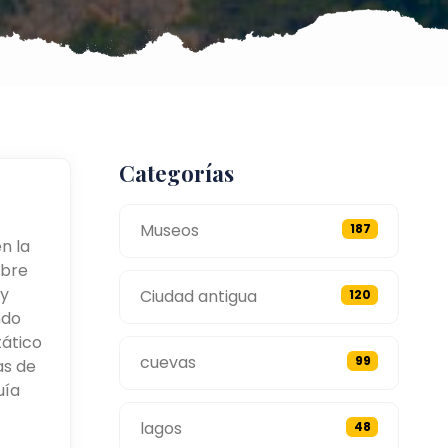
Categorías
Museos
187
n la
obre
 y
Ciudad antigua
120
ndo
tático
cuevas
99
as de
uía
lagos
48