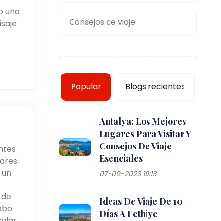
o una
Consejos de viaje
isaje
Popular
Blogs recientes
Antalya: Los Mejores
Lugares Para Visitar Y
Consejos De Viaje
ntes
Esenciales
lares
 un
07-09-2023 19:13
 de
Ideas De Viaje De 10
lobo
Días A Fethiye
ular.