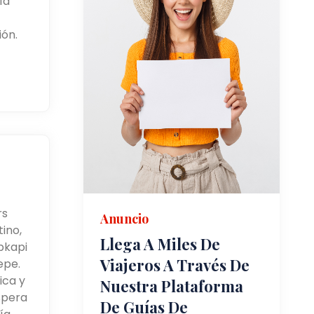
ía
ón.
rs
Anuncio
ino,
Llega A Miles De
pkapi
Viajeros A Través De
epe.
ica y
Nuestra Plataforma
spera
De Guías De