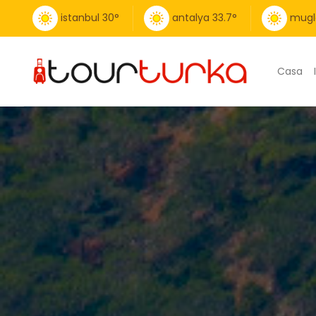
istanbul
30
°
antalya
33.7
°
mugl
Casa