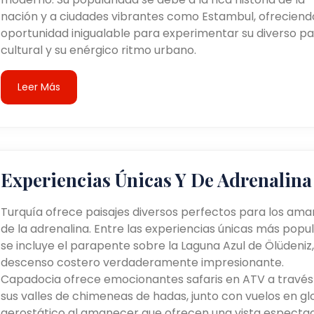
nación y a ciudades vibrantes como Estambul, ofreciend
oportunidad inigualable para experimentar su diverso pa
cultural y su enérgico ritmo urbano.
Leer Más
Experiencias Únicas Y De Adrenalina
Turquía ofrece paisajes diversos perfectos para los ama
de la adrenalina. Entre las experiencias únicas más popu
se incluye el parapente sobre la Laguna Azul de Ölüdeniz,
descenso costero verdaderamente impresionante.
Capadocia ofrece emocionantes safaris en ATV a través
sus valles de chimeneas de hadas, junto con vuelos en g
aerostático al amanecer que ofrecen una vista espectac