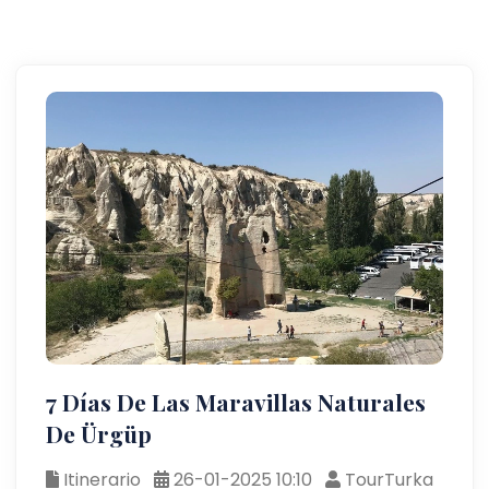
7 Días De Las Maravillas Naturales
De Ürgüp
Itinerario
26-01-2025 10:10
TourTurka